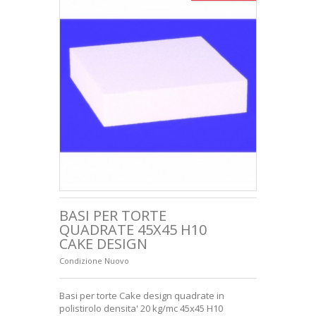
+
LETTERE IN POLISTIROLO
SAGOME EDILIZIA
HOBBISTICA
+
FERRAMENTA
CUBI IMBALLAGGIO
CONSEGNA
SODDISFATTI O RIMBORSATI
CONDIZIONI GENERALI DI VENDITA
BASI PER TORTE
QUADRATE 45X45 H10
CHI SIAMO
CAKE DESIGN
PAGAMENTO SICURO
Condizione
Nuovo
PRIVACY E COOKIES
Basi per torte Cake design quadrate in
polistirolo densita' 20 kg/mc 45x45 H10
+
LUDICA E VETRINISTICA