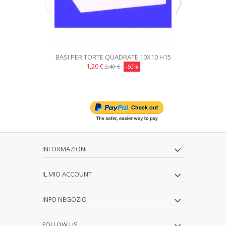
BASI PER TORTE QUADRATE 10X10 H15
BASI PER TO
CAKE DESIGN
C
1,20 €
0,60
2,40 €
-50%
INFORMAZIONI
IL MIO ACCOUNT
INFO NEGOZIO
FOLLOW US