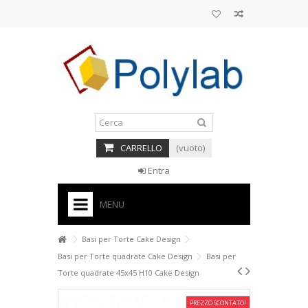
CARRELLO
(vuoto)
Entra
MENU
HOME
Basi per Torte Cake Design
Basi per Torte quadrate Cake Design
Basi per
+
BASI PER TORTE CAKE DESIGN
Torte quadrate 45x45 H10 Cake Design
+
CORNICI
PREZZO SCONTATO!