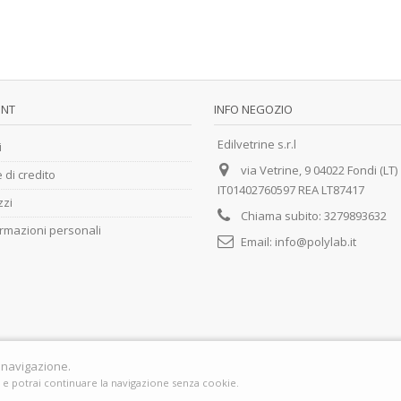
UNT
INFO NEGOZIO
Edilvetrine s.r.l
i
via Vetrine, 9 04022 Fondi (LT)
 di credito
IT01402760597 REA LT87417
zzi
Chiama subito:
3279893632
ormazioni personali
Email:
info@polylab.it
a navigazione.
 e potrai continuare la navigazione senza cookie.