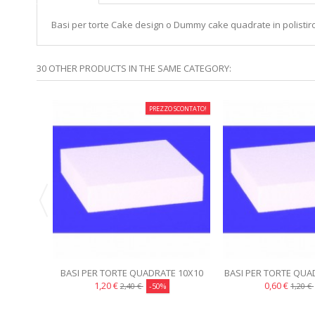
Basi per torte Cake design o Dummy cake quadrate in polistir
30 OTHER PRODUCTS IN THE SAME CATEGORY:
PREZZO SCONTATO!
BASI PER TORTE QUADRATE 10X10
BASI PER TORTE QUA
H15 CAKE DESIGN
CAKE DES
1,20 €
0,60 €
2,40 €
-50%
1,20 €