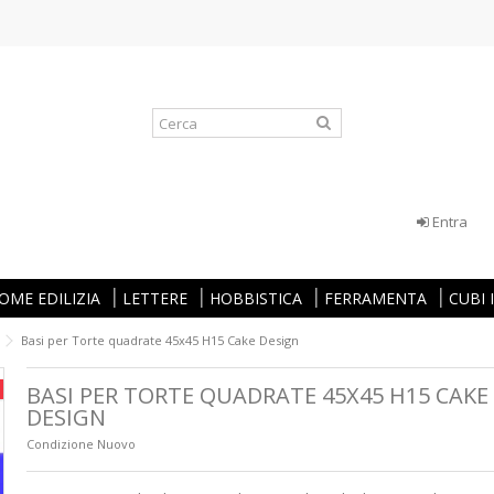
Entra
OME EDILIZIA
LETTERE
HOBBISTICA
FERRAMENTA
CUBI
Basi per Torte quadrate 45x45 H15 Cake Design
BASI PER TORTE QUADRATE 45X45 H15 CAKE
DESIGN
Condizione
Nuovo