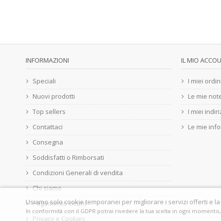
INFORMAZIONI
IL MIO ACCO
Speciali
I miei ordin
Nuovi prodotti
Le mie note
Top sellers
I miei indiri
Contattaci
Le mie inf
Consegna
Soddisfatti o Rimborsati
Condizioni Generali di vendita
Chi siamo
Usiamo solo cookie temporanei per migliorare i servizi offerti e l
Pagamento sicuro
In conformità con il GDPR potrai rivedere la tua scelta in ogni momento,
Privacy e Cookies