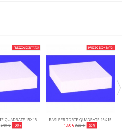
PREZZO SCONTATO!
PREZZO SCONTATO!
RTE QUADRATE 15X15
BASI PER TORTE QUADRATE 15X15
BASI PER
CAKE DESIGN
H15 CAKE DESIGN
€
1,60 €
3,00 €
-50%
3,20 €
-50%