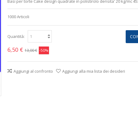
Basi per torte Cake design quadrate in polistirolo densita' 20 kg/mc 4
1000
Articoli
Quantità:
CO
6,50 €
-50%
13,00 €
Aggiungi al confronto
Aggiungi alla mia lista dei desideri