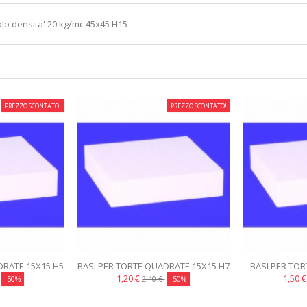
olo densita' 20 kg/mc 45x45 H15
PREZZO SCONTATO!
PREZZO SCONTATO!
DRATE 15X15 H5
BASI PER TORTE QUADRATE 15X15 H7
BASI PER TO
IGN
CAKE DESIGN
H10 
1,20 €
1,50 
-50%
2,40 €
-50%