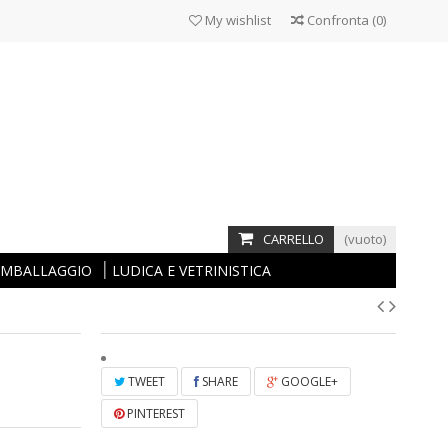
My wishlist
Confronta
(
0
)
CARRELLO
(vuoto)
 IMBALLAGGIO
LUDICA E VETRINISTICA
TWEET
SHARE
GOOGLE+
PINTEREST