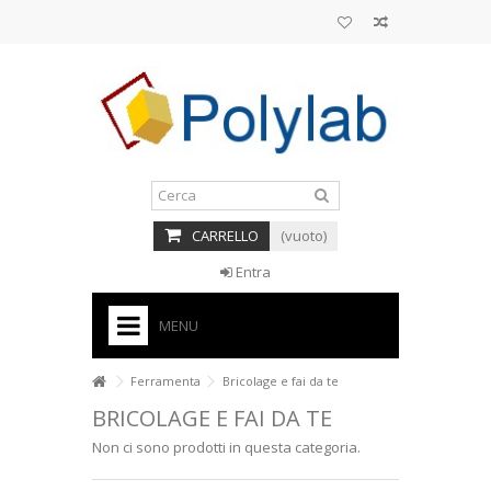
CARRELLO
(vuoto)
Entra
MENU
HOME
Ferramenta
Bricolage e fai da te
BRICOLAGE E FAI DA TE
+
BASI PER TORTE CAKE DESIGN
Non ci sono prodotti in questa categoria.
+
CORNICI