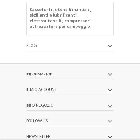
+
LETTERE IN POLISTIROLO
Casseforti , utensili manuali ,
sigillanti e lubrificanti ,
SAGOME EDILIZIA
elettroutensili , compressori ,
attrezzatura per campeggio.
HOBBISTICA
+
FERRAMENTA
BLOG
CUBI IMBALLAGGIO
CONSEGNA
INFORMAZIONI
SODDISFATTI O RIMBORSATI
IL MIO ACCOUNT
CONDIZIONI GENERALI DI VENDITA
CHI SIAMO
INFO NEGOZIO
PAGAMENTO SICURO
FOLLOW US
PRIVACY E COOKIES
NEWSLETTER
+
LUDICA E VETRINISTICA