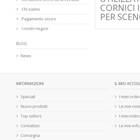
CORNICI 
Chi siamo
PER SCEN
Pagamento sicuro
I nostri negozi
BLOG
News
INFORMAZIONI
IL MIO ACCO
Speciali
I miei ordin
Nuovi prodotti
Le mie note
Top sellers
I miei indiri
Contattaci
Le mie inf
Consegna