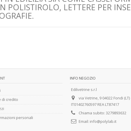
IN POLISTIROLO, LETTERE PER INS
OGRAFIE.
UNT
INFO NEGOZIO
Edilvetrine s.r.l
i
via Vetrine, 9 04022 Fondi (LT)
 di credito
IT01402760597 REA LT87417
zzi
Chiama subito:
3279893632
ormazioni personali
Email:
info@polylab.it