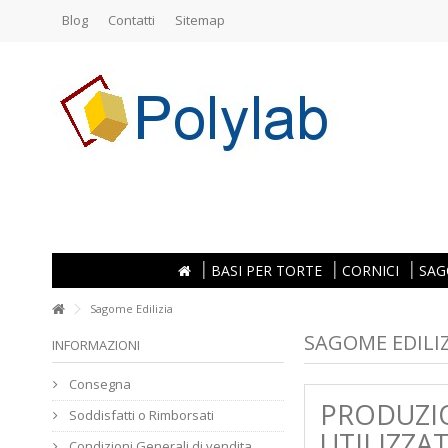
Blog
Contatti
Sitemap
BASI PER TORTE
CORNICI
SAG
Sagome Edilizia
SAGOME EDILI
INFORMAZIONI
Consegna
PRODUZIO
Soddisfatti o Rimborsati
UTILIZZA
Condizioni Generali di vendita