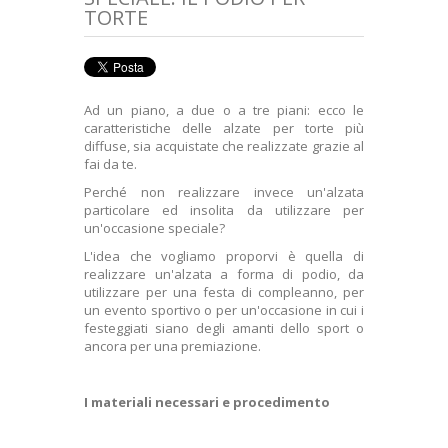
+
TORTE
LETTERE IN POLISTIROLO
SAGOME EDILIZIA
HOBBISTICA
Ad un piano, a due o a tre piani: ecco le
+
caratteristiche delle alzate per torte più
FERRAMENTA
diffuse, sia acquistate che realizzate grazie al
fai da te.
CUBI IMBALLAGGIO
Perché non realizzare invece un'alzata
CONSEGNA
particolare ed insolita da utilizzare per
un'occasione speciale?
SODDISFATTI O RIMBORSATI
L'idea che vogliamo proporvi è quella di
realizzare un'alzata a forma di podio, da
CONDIZIONI GENERALI DI VENDITA
utilizzare per una festa di compleanno, per
un evento sportivo o per un'occasione in cui i
CHI SIAMO
festeggiati siano degli amanti dello sport o
ancora per una premiazione.
PAGAMENTO SICURO
I materiali necessari e procedimento
PRIVACY E COOKIES
+
LUDICA E VETRINISTICA