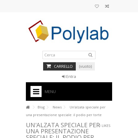
CARRELLO
(vuoto)
Entra
MENU
HOME
Blog
News
Un'alzata speciale per
una presentazione speciale: il podio per torte
+
BASI PER TORTE CAKE DESIGN
UN'ALZATA SPECIALE PER
1
LIKES
+
UNA PRESENTAZIONE
CORNICI
SPECIALE: IL PODIO PER