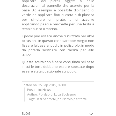
applicare dei piccoli oggetti o delle
decorazioni al pannello che userete per la
base. Ad esempio è possibile dipingerlo di
verde ed applicare fiori di carta o di plastica
per simulare un prato, a di azzurro
applicando pesci e barchette per una festa a
tema nautico o marino.
Il podio può essere anche riutilizzato per altre
occasioni. In questo caso sarebbe meglio non
fissare
la base al podio in polistirolo
, in modo
da poterla sostituire con facilità per altri
utilizzi.
Questa scelta non è però consigliata nel caso
in cui le torte debbano essere spostate dopo
essere state posizionate sul podio.
Posted on: 25 Sep 2015, 09:00
Posted in:
News
Author: Polylab di Luca Bodesmo
Tags: Basi per torte, polistirolo per torte
BLOG