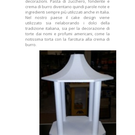
decorazioni. Pasta di zucchero, fondente e
crema di burro diventano quindi parole note e
ingredienti sempre più utilizzati anche in Italia.
Nel nostro paese il cake design viene
utilizzato sia rielaborando i dolci della
tradizione italiana, sia per la decorazione di
torte dai nomi e profumi americani, come la
notissima torta con la farcitura alla crema di
burro.