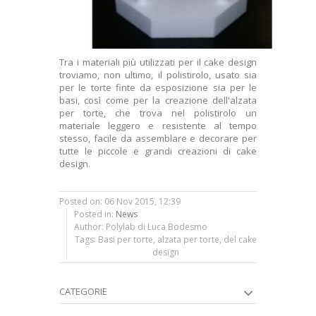
Tra i materiali più utilizzati per il cake design
troviamo, non ultimo, il polistirolo, usato sia
per le torte finte da esposizione sia per le
basi, così come per la creazione dell'alzata
per torte, che trova nel polistirolo un
materiale leggero e resistente al tempo
stesso, facile da assemblare e decorare per
tutte le piccole e grandi creazioni di cake
design.
Posted on: 06 Nov 2015, 12:39
Posted in:
News
Author: Polylab di Luca Bodesmo
Tags: Basi per torte, alzata per torte, del cake
design
CATEGORIE