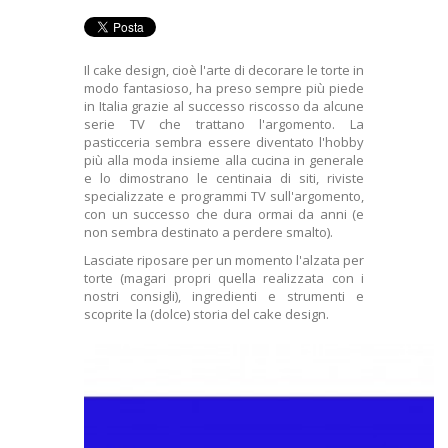
+
LETTERE IN POLISTIROLO
SAGOME EDILIZIA
Il cake design, cioè l'arte di decorare le torte in
modo fantasioso, ha preso sempre più piede
HOBBISTICA
in Italia grazie al successo riscosso da alcune
serie TV che trattano l'argomento. La
+
FERRAMENTA
pasticceria sembra essere diventato l'hobby
più alla moda insieme alla cucina in generale
CUBI IMBALLAGGIO
e lo dimostrano le centinaia di siti, riviste
specializzate e programmi TV sull'argomento,
CONSEGNA
con un successo che dura ormai da anni (e
non sembra destinato a perdere smalto).
SODDISFATTI O RIMBORSATI
Lasciate riposare per un momento l'alzata per
torte (magari propri quella realizzata con i
CONDIZIONI GENERALI DI VENDITA
nostri consigli), ingredienti e strumenti e
scoprite la (dolce) storia del cake design.
CHI SIAMO
PAGAMENTO SICURO
PRIVACY E COOKIES
+
LUDICA E VETRINISTICA