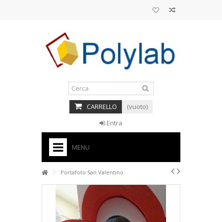
CARRELLO
(vuoto)
Entra
MENU
HOME
Portafoto San Valentino
+
BASI PER TORTE CAKE DESIGN
+
CORNICI