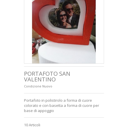
+
LETTERE IN POLISTIROLO
SAGOME EDILIZIA
HOBBISTICA
+
FERRAMENTA
CUBI IMBALLAGGIO
CONSEGNA
SODDISFATTI O RIMBORSATI
PORTAFOTO SAN
VALENTINO
CONDIZIONI GENERALI DI VENDITA
Condizione
Nuovo
CHI SIAMO
Portafoto in polistirolo a forma di cuore
PAGAMENTO SICURO
colorato e con basetta a forma di cuore per
base di appoggio
PRIVACY E COOKIES
10
Articoli
+
LUDICA E VETRINISTICA