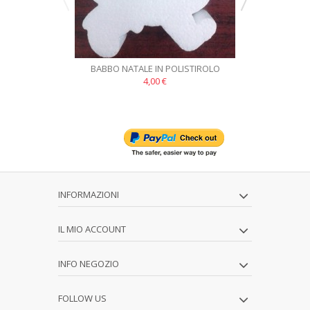
BABBO NATALE IN POLISTIROLO
CAMPANA
CONFEZIONE DA 10 PZ
CONFEZ
4,00 €
INFORMAZIONI
IL MIO ACCOUNT
INFO NEGOZIO
FOLLOW US