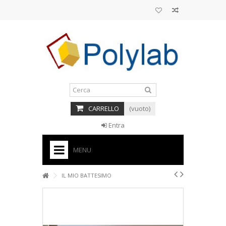
CARRELLO
(vuoto)
Entra
MENU
HOME
IL MIO BATTESIMO
+
BASI PER TORTE CAKE DESIGN
+
CORNICI