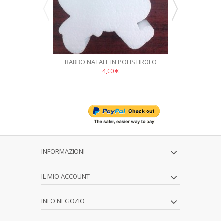
BABBO NATALE IN POLISTIROLO
CAMPANA
CONFEZIONE DA 10 PZ
CONFEZ
4,00 €
INFORMAZIONI
IL MIO ACCOUNT
INFO NEGOZIO