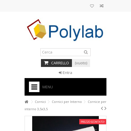
CARRELLO
(vuoto)
Entra
MENU
HOME
Cornici
Cornici per Interno
Cornice per
interno 3,5x3,5
+
BASI PER TORTE CAKE DESIGN
+
PREZZO SCONTATO!
CORNICI