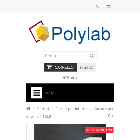
CARRELLO
(vuoto)
Entra
MENU
HOME
Cornici
Cornici per Interno
Cornice per
interno 1,5x2,5
+
BASI PER TORTE CAKE DESIGN
+
PREZZO SCONTATO!
CORNICI