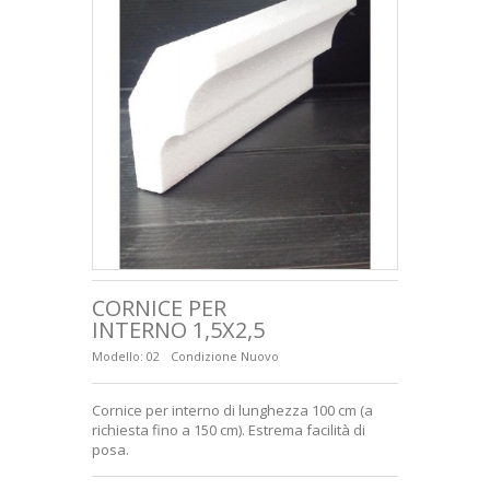
+
LETTERE IN POLISTIROLO
SAGOME EDILIZIA
HOBBISTICA
+
FERRAMENTA
CUBI IMBALLAGGIO
CONSEGNA
SODDISFATTI O RIMBORSATI
CORNICE PER
CONDIZIONI GENERALI DI VENDITA
INTERNO 1,5X2,5
Modello:
02
Condizione
Nuovo
CHI SIAMO
PAGAMENTO SICURO
Cornice per interno di lunghezza 100 cm (a
richiesta fino a 150 cm). Estrema facilità di
PRIVACY E COOKIES
posa.
+
LUDICA E VETRINISTICA