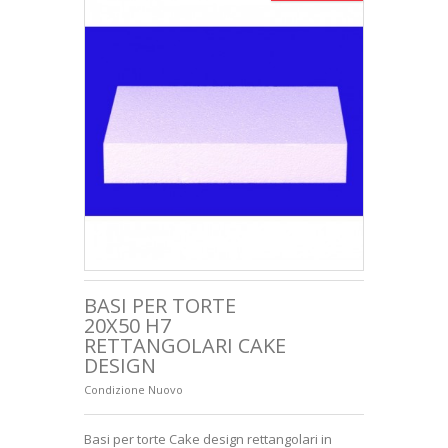
+
LETTERE IN POLISTIROLO
SAGOME EDILIZIA
HOBBISTICA
+
FERRAMENTA
CUBI IMBALLAGGIO
CONSEGNA
SODDISFATTI O RIMBORSATI
CONDIZIONI GENERALI DI VENDITA
BASI PER TORTE
20X50 H7
CHI SIAMO
RETTANGOLARI CAKE
DESIGN
PAGAMENTO SICURO
Condizione
Nuovo
PRIVACY E COOKIES
+
Basi per torte Cake design rettangolari in
LUDICA E VETRINISTICA