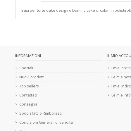
Basi per torte Cake design o Dummy cake circolari in polistiro
INFORMAZIONI
IL MIO ACCO
Speciali
I miei ordin
Nuovi prodotti
Le mie note
Top sellers
I miei indiri
Contattaci
Le mie inf
Consegna
Soddisfatti o Rimborsati
Condizioni Generali di vendita