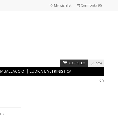
My wishlist
Confronta
(
0
)
CARRELLO
(vuoto)
 IMBALLAGGIO
LUDICA E VETRINISTICA
N
 H7