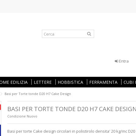
Entra
OME EDILIZIA
LETTERE
HOBBISTICA
FERRAMENTA
CUBI
Basi per Torte tonde D20 H7 Cake Design
BASI PER TORTE TONDE D20 H7 CAKE DESIG
Condizione
Nuovo
Basi per torte Cake design circolari in polistirolo densita' 20 kg/mc D20