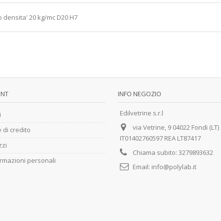
lo densita' 20 kg/mc D20 H7
UNT
INFO NEGOZIO
Edilvetrine s.r.l
i
via Vetrine, 9 04022 Fondi (LT)
 di credito
IT01402760597 REA LT87417
zzi
Chiama subito:
3279893632
ormazioni personali
Email:
info@polylab.it