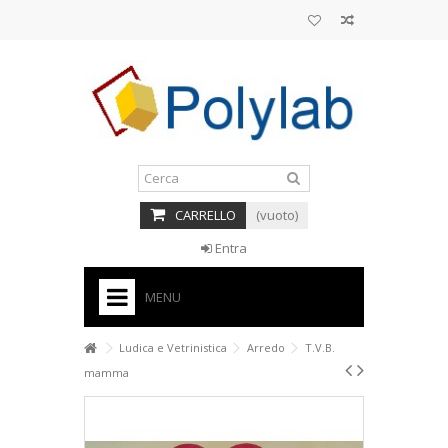
CARRELLO
(vuoto)
Entra
MENU
HOME
Ludica e Vetrinistica
Arredo
T.V.B.
mamma
+
BASI PER TORTE CAKE DESIGN
+
CORNICI