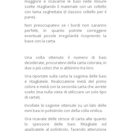
maggiore e ricavarne le basi nelle misure
scelte ritagliando il materiale con un coltello
con lama seghettata (il classico coltello per il
pane).
Non preoccupatevi se i bordi non saranno
perfetti, in quanto potrete correggere
eventuali piccole irregolarità ricoprendo la
base con la carta.
Una volta ottenuto il numero di basi
desiderate, procuratevi della carta colorata, in
due o più colori che si abbinino tra loro.
Ora riportate sulla carta la sagoma delle basi
e ritagliatele. Realizzatene metà del primo
colore e metà con la seconda carta che avrete
scelto (ma nulla vieta di utilizzare un solo tipo
di carta!).
Incollate le sagome ottenute su un lato delle
mini basi in polistirolo con della colla vinilica.
Ora ricavate delle strisce di carta alte quanto
lo spessore delle basi. Ritagliate ed
applicatele al polistirolo, facendo attenzione