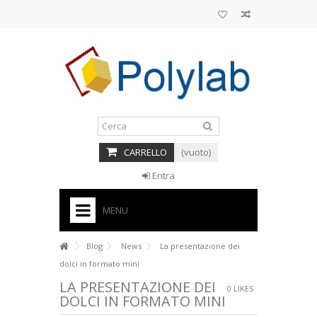
CARRELLO
(vuoto)
Entra
MENU
HOME
Blog
News
La presentazione dei
dolci in formato mini
+
BASI PER TORTE CAKE DESIGN
LA PRESENTAZIONE DEI
0
LIKES
+
DOLCI IN FORMATO MINI
CORNICI