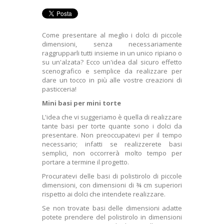
+
LETTERE IN POLISTIROLO
SAGOME EDILIZIA
Come presentare al meglio i dolci di piccole
dimensioni, senza necessariamente
HOBBISTICA
raggrupparli tutti insieme in un unico ripiano o
su un'alzata? Ecco un'idea dal sicuro effetto
+
FERRAMENTA
scenografico e semplice da realizzare per
dare un tocco in più alle vostre creazioni di
CUBI IMBALLAGGIO
pasticceria!
Mini basi per mini torte
CONSEGNA
L'idea che vi suggeriamo è quella di realizzare
SODDISFATTI O RIMBORSATI
tante basi per torte quante sono i dolci da
presentare. Non preoccupatevi per il tempo
CONDIZIONI GENERALI DI VENDITA
necessario; infatti se realizzerete basi
semplici, non occorrerà molto tempo per
portare a termine il progetto.
CHI SIAMO
Procuratevi delle basi di polistirolo di piccole
PAGAMENTO SICURO
dimensioni
, con dimensioni di ¾ cm superiori
rispetto ai dolci che intendete realizzare.
PRIVACY E COOKIES
Se non trovate basi delle dimensioni adatte
potete prendere del polistirolo in dimensioni
+
LUDICA E VETRINISTICA