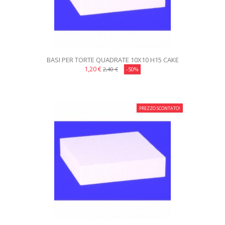
BASI PER TORTE QUADRATE 10X10 H15 CAKE
DESIGN
1,20 €
2,40 €
-50%
PREZZO SCONTATO!