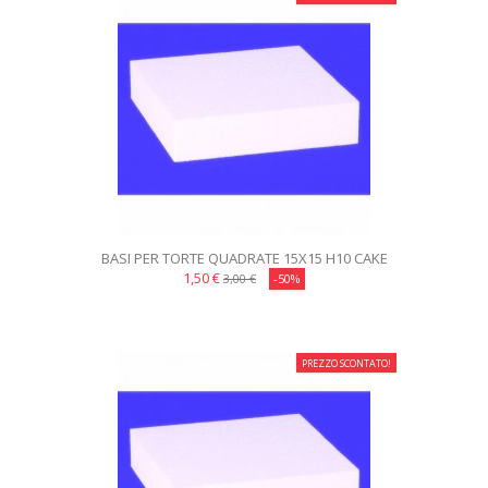
BASI PER TORTE QUADRATE 15X15 H10 CAKE
DESIGN
1,50 €
3,00 €
-50%
PREZZO SCONTATO!