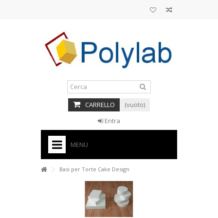
CARRELLO
(vuoto)
Entra
MENU
HOME
Basi per Torte Cake Design
+
BASI PER TORTE CAKE DESIGN
+
CORNICI