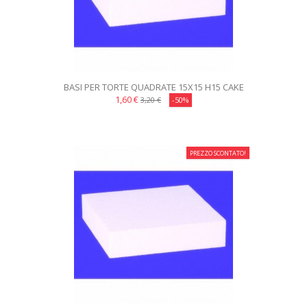
BASI PER TORTE QUADRATE 15X15 H15 CAKE
DESIGN
1,60 €
3,20 €
-50%
PREZZO SCONTATO!