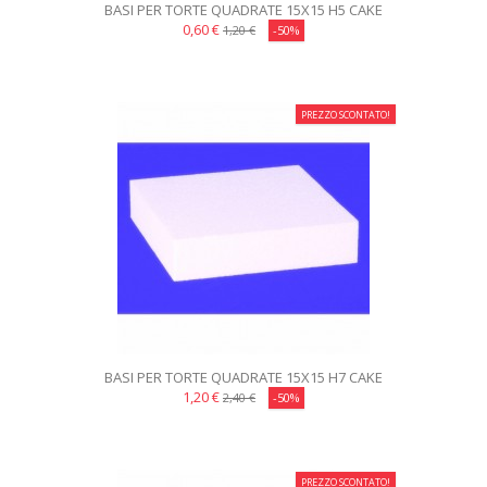
BASI PER TORTE QUADRATE 15X15 H5 CAKE
DESIGN
0,60 €
1,20 €
-50%
PREZZO SCONTATO!
BASI PER TORTE QUADRATE 15X15 H7 CAKE
DESIGN
1,20 €
2,40 €
-50%
PREZZO SCONTATO!