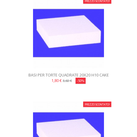
PREZZO SCONTATO!
BASI PER TORTE QUADRATE 20X20 H10 CAKE
DESIGN
1,80 €
3,60 €
-50%
PREZZO SCONTATO!