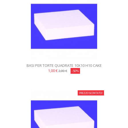
BASI PER TORTE QUADRATE 10X10 H10 CAKE
DESIGN
1,00 €
2,00 €
-50%
PREZZO SCONTATO!