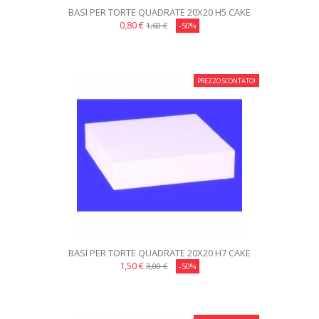
BASI PER TORTE QUADRATE 20X20 H5 CAKE
DESIGN
0,80 €
1,60 €
-50%
PREZZO SCONTATO!
BASI PER TORTE QUADRATE 20X20 H7 CAKE
DESIGN
1,50 €
3,00 €
-50%