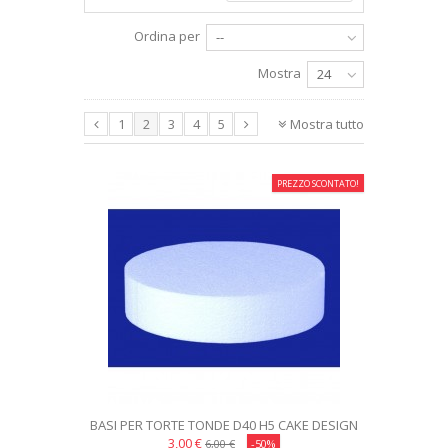
Ordina per
--
Mostra
24
Mostra tutto
1
2
3
4
5
PREZZO SCONTATO!
BASI PER TORTE TONDE D40 H5 CAKE DESIGN
3,00 €
6,00 €
-50%