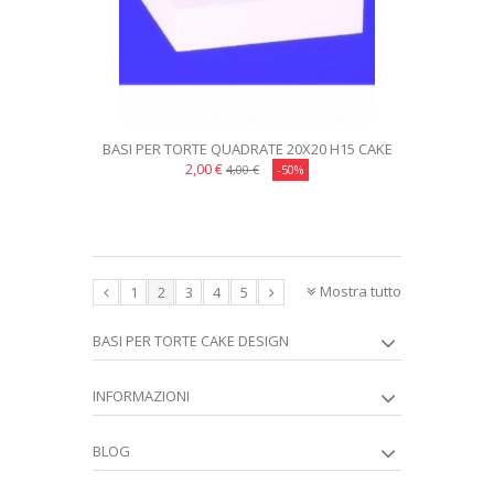
BASI PER TORTE QUADRATE 20X20 H15 CAKE
DESIGN
2,00 €
4,00 €
-50%
Mostra tutto
1
2
3
4
5
BASI PER TORTE CAKE DESIGN
INFORMAZIONI
BLOG