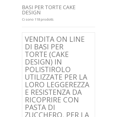
+
LETTERE IN POLISTIROLO
BASI PER TORTE CAKE
DESIGN
SAGOME EDILIZIA
Ci sono 118 prodotti.
HOBBISTICA
+
FERRAMENTA
VENDITA ON LINE
DI BASI PER
CUBI IMBALLAGGIO
TORTE (CAKE
CONSEGNA
DESIGN) IN
SODDISFATTI O RIMBORSATI
POLISTIROLO
UTILIZZATE PER LA
CONDIZIONI GENERALI DI VENDITA
LORO LEGGEREZZA
CHI SIAMO
E RESISTENZA DA
PAGAMENTO SICURO
RICOPRIRE CON
PASTA DI
PRIVACY E COOKIES
ZUCCHERO, PER LA
+
LUDICA E VETRINISTICA